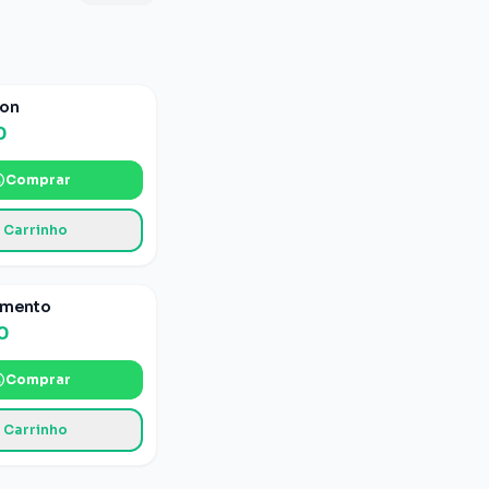
2
fotos
ton
0
Comprar
 Carrinho
3
fotos
amento
0
Comprar
 Carrinho