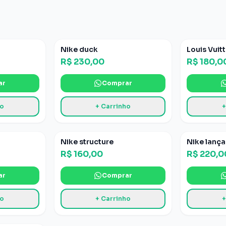
5
fotos
Nike duck
Louis Vuit
R$ 230,00
R$ 180,0
ar
Comprar
ho
+ Carrinho
+
2
fotos
2
fotos
Nike structure
Nike lanç
R$ 160,00
R$ 220,0
ar
Comprar
ho
+ Carrinho
+