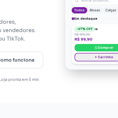
Buscar produtos...
Todos
Blusas
Calças
Em destaque
dores,
Blusa Martina
-
47
% OFF
s vendedores.
R$ 189,90
u TikTok.
R$ 99,90
Comprar
+ Carrinho
omo funciona
Loja pronta em 5 min