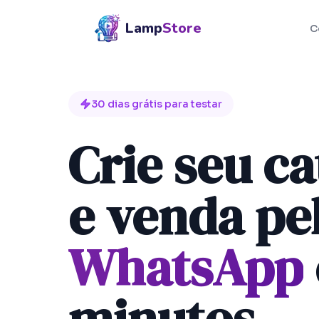
Lamp
Store
C
30
dias grátis para testar
Crie seu c
e venda pe
WhatsApp
minutos.