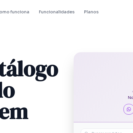
omo funciona
Funcionalidades
Planos
atálogo
lo
No
em