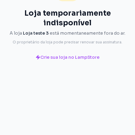
Loja temporariamente
indisponível
A loja
Loja teste 3
está momentaneamente fora do ar.
O proprietário da loja pode precisar renovar sua assinatura.
Crie sua loja no LampStore